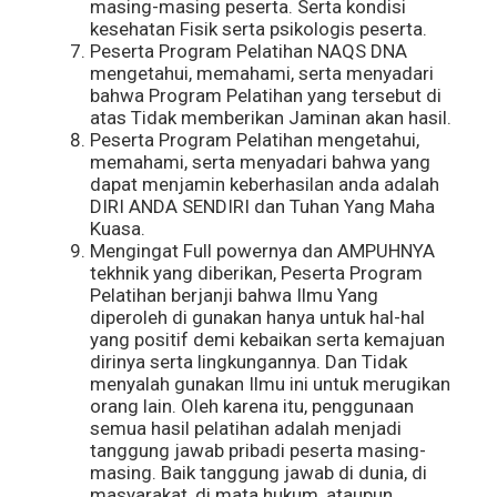
masing-masing peserta. Serta kondisi
kesehatan Fisik serta psikologis peserta.
Peserta Program Pelatihan NAQS DNA
mengetahui, memahami, serta menyadari
bahwa Program Pelatihan yang tersebut di
atas Tidak memberikan Jaminan akan hasil.
Peserta Program Pelatihan mengetahui,
memahami, serta menyadari bahwa yang
dapat menjamin keberhasilan anda adalah
DIRI ANDA SENDIRI dan Tuhan Yang Maha
Kuasa.
Mengingat Full powernya dan AMPUHNYA
tekhnik yang diberikan, Peserta Program
Pelatihan berjanji bahwa Ilmu Yang
diperoleh di gunakan hanya untuk hal-hal
yang positif demi kebaikan serta kemajuan
dirinya serta lingkungannya. Dan Tidak
menyalah gunakan Ilmu ini untuk merugikan
orang lain. Oleh karena itu, penggunaan
semua hasil pelatihan adalah menjadi
tanggung jawab pribadi peserta masing-
masing. Baik tanggung jawab di dunia, di
masyarakat, di mata hukum, ataupun