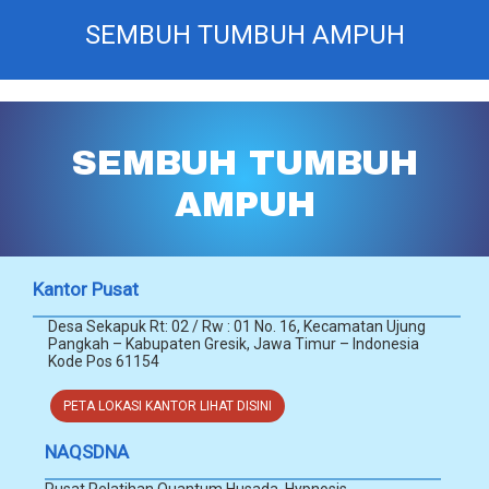
SEMBUH TUMBUH AMPUH
SEMBUH TUMBUH
AMPUH
Kantor Pusat
Desa Sekapuk Rt: 02 / Rw : 01 No. 16, Kecamatan Ujung
Pangkah – Kabupaten Gresik, Jawa Timur – Indonesia
Kode Pos 61154
PETA LOKASI KANTOR LIHAT DISINI
NAQSDNA
Pusat Pelatihan Quantum Husada, Hypnosis,