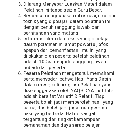
Dilarang Menyebar Luaskan Materi dalam
Pelatihan ini tanpa seizin Guru Besar.
Bersedia menggunakan informasi, ilmu dan
teknik yang dipelajari dalam pelatihan ini
dengan penuh tanggung jawab, dan
perhitungan yang matang.
Informasi, ilmu dan teknik yang dipelajari
dalam pelatihan ini amat powerful, efek
apapun dari pemanfaatan ilmu ini yang
dilakukan oleh peserta setelah pelatihan
adalah 100% menjadi tanggung jawab
pribadi dari peserta.
Peserta Pelatihan mengetahui, memahami,
serta menyadari bahwa Hasil Yang Diraih
dalam mengikuti program Pelatihan yang
diselenggarakan oleh NAQS DNA Institute
adalah bersifat Variatif & Relatif. Tiap
peserta boleh jadi memperoleh hasil yang
sama, dan boleh jadi juga memperoleh
hasil yang berbeda. Hal itu sangat
tergantung dari tingkat kemampuan
pemahaman dan daya serap belajar