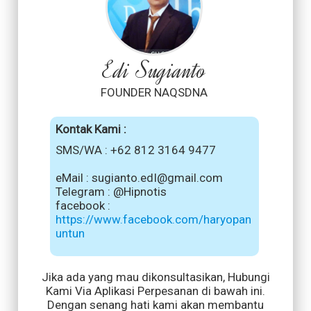
Edi Sugianto
FOUNDER NAQSDNA
Kontak Kami :
SMS/WA : +62 812 3164 9477
eMail : sugianto.edI@gmail.com
Telegram : @Hipnotis
facebook :
https://www.facebook.com/haryopan
untun
Jika ada yang mau dikonsultasikan, Hubungi
Kami Via Aplikasi Perpesanan di bawah ini.
Dengan senang hati kami akan membantu