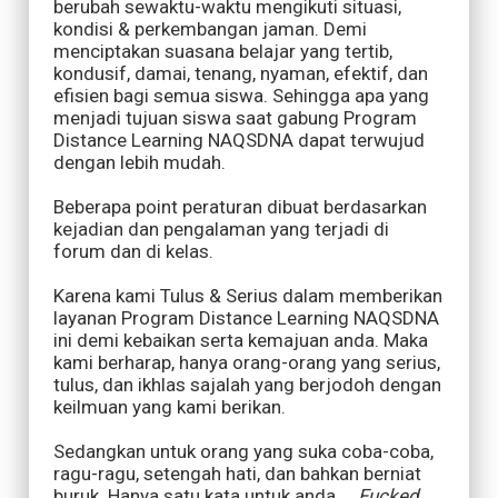
berubah sewaktu-waktu mengikuti situasi,
kondisi & perkembangan jaman. Demi
menciptakan suasana belajar yang tertib,
kondusif, damai, tenang, nyaman, efektif, dan
efisien bagi semua siswa. Sehingga apa yang
menjadi tujuan siswa saat gabung Program
Distance Learning NAQSDNA dapat terwujud
dengan lebih mudah.
Beberapa point peraturan dibuat berdasarkan
kejadian dan pengalaman yang terjadi di
forum dan di kelas.
Karena kami Tulus & Serius dalam memberikan
layanan Program Distance Learning NAQSDNA
ini demi kebaikan serta kemajuan anda. Maka
kami berharap, hanya orang-orang yang serius,
tulus, dan ikhlas sajalah yang berjodoh dengan
keilmuan yang kami berikan.
Sedangkan untuk orang yang suka coba-coba,
ragu-ragu, setengah hati, dan bahkan berniat
buruk. Hanya satu kata untuk anda....
Fucked